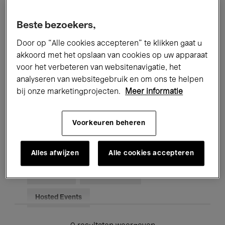
Alle evenementen
Concerten
Beste bezoekers,
Tentoonstellingen
Films
Door op “Alle cookies accepteren” te klikken gaat u
akkoord met het opslaan van cookies op uw apparaat
Performances
Lezingen & Debatten
voor het verbeteren van websitenavigatie, het
analyseren van websitegebruik en om ons te helpen
Jazz
Klassieke Muziek
Global Music
bij onze marketingprojecten.
Meer informatie
Elektronische Muziek
Voorkeuren beheren
Voor iedereen
Kids’ Palace
Alles afwijzen
Alle cookies accepteren
Onderwijs
Rondleidingen
Hosted Events