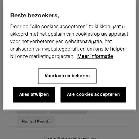
Alle evenementen
Concerten
Beste bezoekers,
Tentoonstellingen
Films
Door op “Alle cookies accepteren” te klikken gaat u
akkoord met het opslaan van cookies op uw apparaat
Performances
Lezingen & Debatten
voor het verbeteren van websitenavigatie, het
analyseren van websitegebruik en om ons te helpen
Jazz
Klassieke Muziek
Global Music
bij onze marketingprojecten.
Meer informatie
Elektronische Muziek
Voorkeuren beheren
Voor iedereen
Kids’ Palace
Alles afwijzen
Alle cookies accepteren
Onderwijs
Rondleidingen
Hosted Events