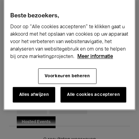
Alle evenementen
Concerten
Beste bezoekers,
Tentoonstellingen
Films
Door op “Alle cookies accepteren” te klikken gaat u
akkoord met het opslaan van cookies op uw apparaat
Performances
Lezingen & Debatten
voor het verbeteren van websitenavigatie, het
analyseren van websitegebruik en om ons te helpen
Jazz
Klassieke Muziek
Global Music
bij onze marketingprojecten.
Meer informatie
Elektronische Muziek
Voorkeuren beheren
Voor iedereen
Kids’ Palace
Alles afwijzen
Alle cookies accepteren
Onderwijs
Rondleidingen
Hosted Events