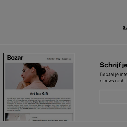
Sc
Schrijf j
Bepaal je int
nieuws recht 