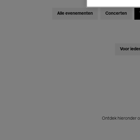
Alle evenementen
Concerten
Voor iede
Ontdek hieronder o