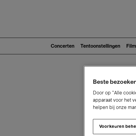
Main
navigat
Main
navigation
Concerten
Tentoonstellingen
Film
(level
2)
Beste bezoeker
Door op “Alle cooki
apparaat voor het v
helpen bij onze ma
V
Voorkeuren beh