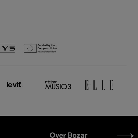
Footer
Over Bozar