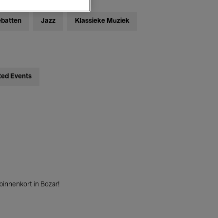
ebatten
Jazz
Klassieke Muziek
ted Events
innenkort in Bozar!