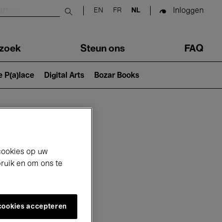
Inloggen
EN
FR
NL
Submit search
zoek
Steun ons
FAQ
e P(a)lace
Digital Arts
Bozar Books
cookies op uw
bruik en om ons te
 cookies accepteren