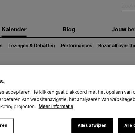
Kalender
Blog
Jouw be
ion
s
Lezingen & Debatten
Performances
Bozar all over th
Nu bij Bozar
s,
es accepteren” te klikken gaat u akkoord met het opslaan van 
erbeteren van websitenavigatie, het analyseren van websitege
rketingprojecten.
Meer informatie
andaag
Komende 7 dagen
Maand
eren
Alles afwijzen
Alle
Zaterdag 16 - Zaterdag 23 Mei 2026