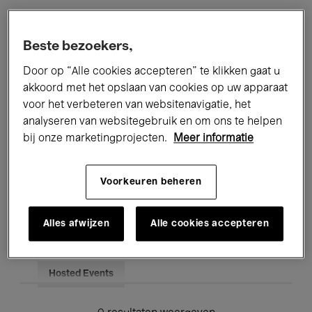
Alle evenementen
Concerten
Beste bezoekers,
Tentoonstellingen
Films
Door op “Alle cookies accepteren” te klikken gaat u
akkoord met het opslaan van cookies op uw apparaat
Performances
Lezingen & Debatten
voor het verbeteren van websitenavigatie, het
analyseren van websitegebruik en om ons te helpen
Jazz
Klassieke Muziek
Global Music
bij onze marketingprojecten.
Meer informatie
Elektronische Muziek
Voorkeuren beheren
Voor iedereen
Kids’ Palace
Alles afwijzen
Alle cookies accepteren
Onderwijs
Rondleidingen
Hosted Events