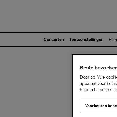
Main
navigat
Main
navigation
Concerten
Tentoonstellingen
Film
(level
2)
Beste bezoeker
Door op “Alle cooki
apparaat voor het v
helpen bij onze ma
V
Voorkeuren beh