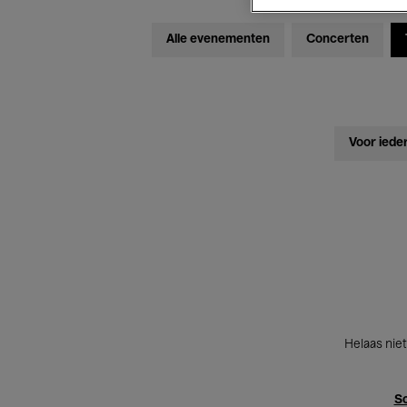
Alle evenementen
Concerten
Voor iede
Helaas niet
Sc