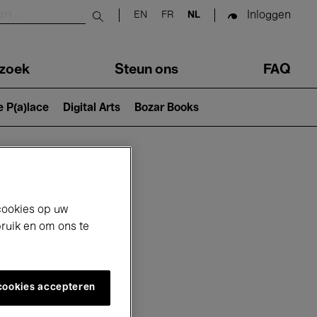
Inloggen
EN
FR
NL
Submit search
zoek
Steun ons
FAQ
e P(a)lace
Digital Arts
Bozar Books
cookies op uw
bruik en om ons te
 cookies accepteren