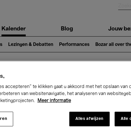
Kalender
Blog
Jouw be
ion
s
Lezingen & Debatten
Performances
Bozar all over th
Nu bij Bozar
s,
es accepteren” te klikken gaat u akkoord met het opslaan van 
erbeteren van websitenavigatie, het analyseren van websitege
rketingprojecten.
Meer informatie
andaag
Komende 7 dagen
Maand
eren
Alles afwijzen
Alle
Zondag 17 Mei 2026