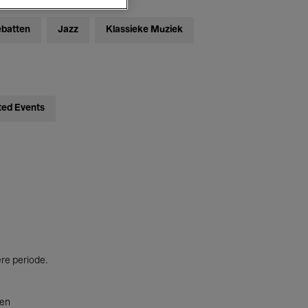
ebatten
Jazz
Klassieke Muziek
ted Events
ere periode.
ten