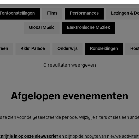
Tentoonstellingen
Films
Performances
Lezingen & D
Global Music
Elektronische Muziek
reen
Kids’ Palace
Onderwijs
Rondleidingen
Hos
0 resultaten weergeven
Afgelopen evenementen
s te zien voor de geselecteerde periode. Wijzig je filters of kies een and
hrijf je in op onze nieuwsbrief
en blijf op de hoogte van nieuwe activitei