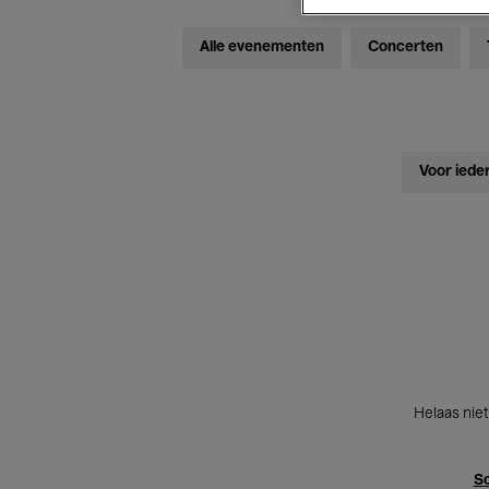
Alle evenementen
Concerten
Voor iede
Helaas niet
Sc