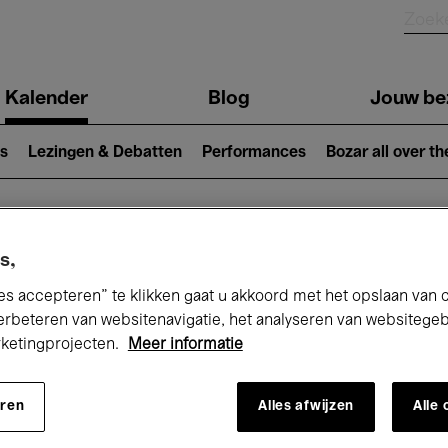
Kalender
Blog
Jouw be
ion
s
Lezingen & Debatten
Performances
Bozar all over th
Nu bij Bozar
s,
es accepteren” te klikken gaat u akkoord met het opslaan van 
erbeteren van websitenavigatie, het analyseren van websitege
rketingprojecten.
Meer informatie
andaag
Komende 7 dagen
Maand
eren
Alles afwijzen
Alle
Zondag 17 Mei 2026