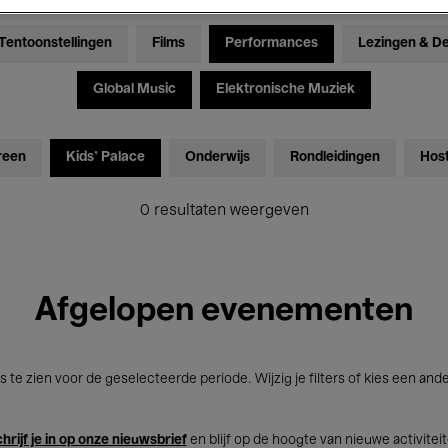
Tentoonstellingen
Films
Performances
Lezingen & D
Global Music
Elektronische Muziek
reen
Kids’ Palace
Onderwijs
Rondleidingen
Hos
0 resultaten weergeven
Afgelopen evenementen
s te zien voor de geselecteerde periode. Wijzig je filters of kies een and
hrijf je in op onze nieuwsbrief
en blijf op de hoogte van nieuwe activitei