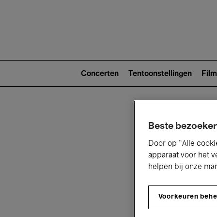
Main
navigat
Main
navigation
Concerten
Tentoonstellingen
Film
(level
2)
Beste bezoeker
Door op “Alle cooki
apparaat voor het v
helpen bij onze ma
V
Voorkeuren beh