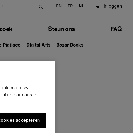
Inloggen
EN
FR
NL
Submit search
zoek
Steun ons
FAQ
e P(a)lace
Digital Arts
Bozar Books
cookies op uw
bruik en om ons te
 cookies accepteren