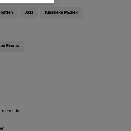
ebatten
Jazz
Klassieke Muziek
ted Events
ere periode.
ten