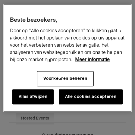
Alle evenementen
Concerten
Beste bezoekers,
Tentoonstellingen
Films
Door op “Alle cookies accepteren” te klikken gaat u
akkoord met het opslaan van cookies op uw apparaat
Performances
Lezingen & Debatten
voor het verbeteren van websitenavigatie, het
analyseren van websitegebruik en om ons te helpen
Jazz
Klassieke Muziek
Global Music
bij onze marketingprojecten.
Meer informatie
Elektronische Muziek
Voorkeuren beheren
Voor iedereen
Kids’ Palace
Alles afwijzen
Alle cookies accepteren
Onderwijs
Rondleidingen
Hosted Events