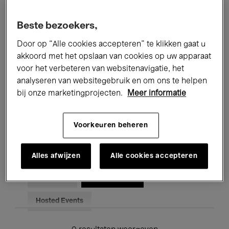
Alle evenementen
Concerten
Beste bezoekers,
Tentoonstellingen
Films
Door op “Alle cookies accepteren” te klikken gaat u
akkoord met het opslaan van cookies op uw apparaat
Performances
Lezingen & Debatten
voor het verbeteren van websitenavigatie, het
analyseren van websitegebruik en om ons te helpen
Jazz
Klassieke Muziek
Global Music
bij onze marketingprojecten.
Meer informatie
Elektronische Muziek
Voorkeuren beheren
Voor iedereen
Kids’ Palace
Alles afwijzen
Alle cookies accepteren
Onderwijs
Rondleidingen
Hosted Events