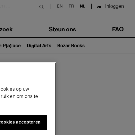
Inloggen
EN
FR
NL
Submit search
zoek
Steun ons
FAQ
e P(a)lace
Digital Arts
Bozar Books
cookies op uw
bruik en om ons te
 cookies accepteren