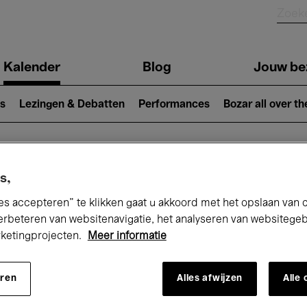
Kalender
Blog
Jouw be
ion
s
Lezingen & Debatten
Performances
Bozar all over th
Nu bij Bozar
s,
es accepteren” te klikken gaat u akkoord met het opslaan van 
erbeteren van websitenavigatie, het analyseren van websitege
rketingprojecten.
Meer informatie
andaag
Komende 7 dagen
Maand
eren
Alles afwijzen
Alle
Maandag 18 Mei 2026