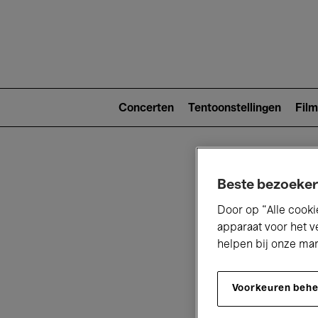
Main
navigat
Main
navigation
Concerten
Tentoonstellingen
Film
(level
2)
Beste bezoeker
Door op “Alle cooki
apparaat voor het v
helpen bij onze ma
V
Voorkeuren beh