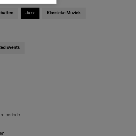
ebatten
Jazz
Klassieke Muziek
ted Events
ere periode.
ten