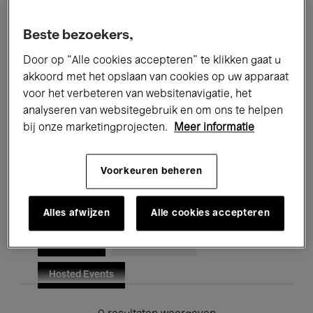
Alle evenementen
Concerten
Beste bezoekers,
Tentoonstellingen
Films
Door op “Alle cookies accepteren” te klikken gaat u
akkoord met het opslaan van cookies op uw apparaat
Performances
Lezingen & Debatten
voor het verbeteren van websitenavigatie, het
analyseren van websitegebruik en om ons te helpen
Jazz
Klassieke Muziek
Global Music
bij onze marketingprojecten.
Meer informatie
Elektronische Muziek
Voorkeuren beheren
Voor iedereen
Kids’ Palace
Alles afwijzen
Alle cookies accepteren
Onderwijs
Rondleidingen
Hosted Events