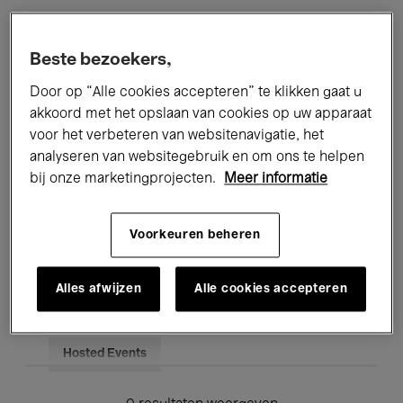
Alle evenementen
Concerten
Beste bezoekers,
Tentoonstellingen
Films
Door op “Alle cookies accepteren” te klikken gaat u
akkoord met het opslaan van cookies op uw apparaat
Performances
Lezingen & Debatten
voor het verbeteren van websitenavigatie, het
analyseren van websitegebruik en om ons te helpen
Jazz
Klassieke Muziek
Global Music
bij onze marketingprojecten.
Meer informatie
Elektronische Muziek
Voorkeuren beheren
Voor iedereen
Kids’ Palace
Alles afwijzen
Alle cookies accepteren
Onderwijs
Rondleidingen
Hosted Events