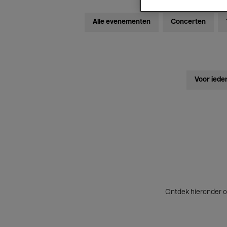
Alle evenementen
Concerten
Voor iede
Ontdek hieronder o