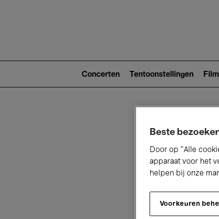
Main
navigat
Main
navigation
Concerten
Tentoonstellingen
Film
(level
2)
Beste bezoeker
Door op “Alle cooki
apparaat voor het v
helpen bij onze ma
V
Voorkeuren beh