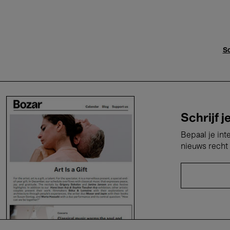
Sc
Schrijf j
Bepaal je int
nieuws recht 