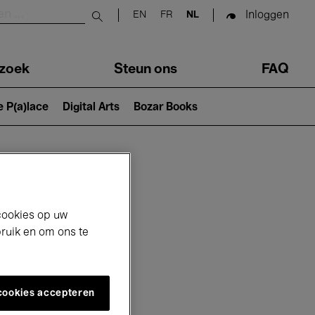
Inloggen
EN
FR
NL
Submit search
zoek
Steun ons
FAQ
e P(a)lace
Digital Arts
Bozar Books
cookies op uw
bruik en om ons te
 cookies accepteren