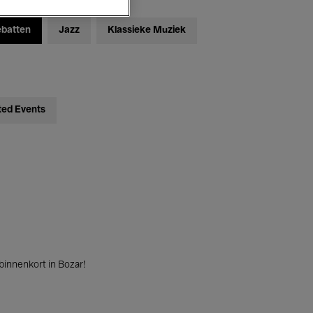
ebatten
Jazz
Klassieke Muziek
ted Events
innenkort in Bozar!