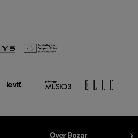
Footer
Over Bozar