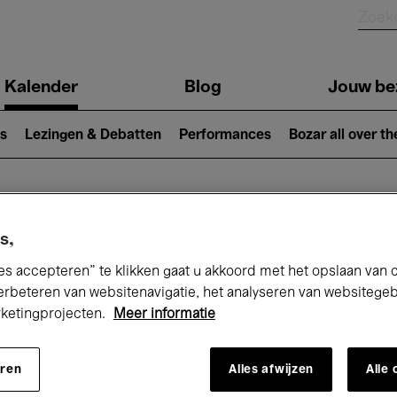
Kalender
Blog
Jouw be
ion
s
Lezingen & Debatten
Performances
Bozar all over th
Nu bij Bozar
s,
es accepteren” te klikken gaat u akkoord met het opslaan van 
erbeteren van websitenavigatie, het analyseren van websitege
rketingprojecten.
Meer informatie
andaag
Komende 7 dagen
Maand
eren
Alles afwijzen
Alle
Maandag 18 - Maandag 25 Mei 2026