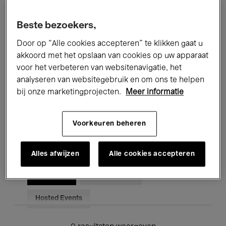
Alle evenementen
Concerten
Beste bezoekers,
Tentoonstellingen
Films
Door op “Alle cookies accepteren” te klikken gaat u
akkoord met het opslaan van cookies op uw apparaat
Performances
Lezingen & Debatten
voor het verbeteren van websitenavigatie, het
analyseren van websitegebruik en om ons te helpen
Jazz
Klassieke Muziek
Global Music
bij onze marketingprojecten.
Meer informatie
Elektronische Muziek
Voorkeuren beheren
Voor iedereen
Kids’ Palace
Alles afwijzen
Alle cookies accepteren
Onderwijs
Rondleidingen
Hosted Events