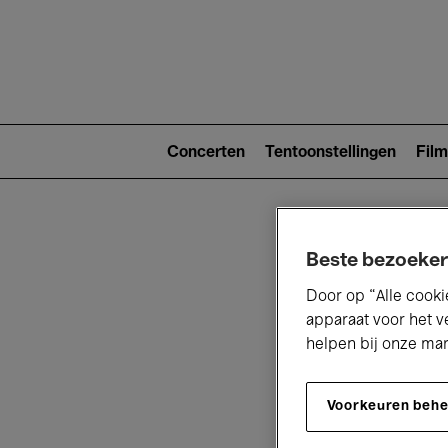
Main
navigat
Main
navigation
Concerten
Tentoonstellingen
Film
(level
2)
Beste bezoeker
Door op “Alle cooki
apparaat voor het v
helpen bij onze ma
V
Voorkeuren beh