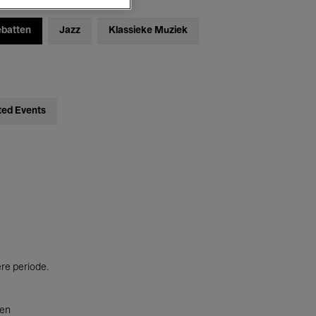
ebatten
Jazz
Klassieke Muziek
ted Events
ere periode.
ten