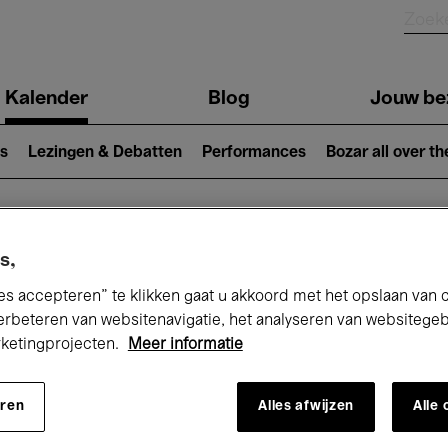
Kalender
Blog
Jouw be
ion
s
Lezingen & Debatten
Performances
Bozar all over th
Nu bij Bozar
s,
es accepteren” te klikken gaat u akkoord met het opslaan van 
erbeteren van websitenavigatie, het analyseren van websitege
rketingprojecten.
Meer informatie
andaag
Komende 7 dagen
Maand
eren
Alles afwijzen
Alle
Dinsdag 19 Mei 2026