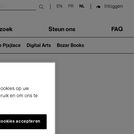
Inloggen
EN
FR
NL
Submit search
zoek
Steun ons
FAQ
e P(a)lace
Digital Arts
Bozar Books
cookies op uw
bruik en om ons te
 cookies accepteren