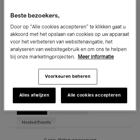
Alle evenementen
Concerten
Beste bezoekers,
Tentoonstellingen
Films
Door op “Alle cookies accepteren” te klikken gaat u
akkoord met het opslaan van cookies op uw apparaat
Performances
Lezingen & Debatten
voor het verbeteren van websitenavigatie, het
analyseren van websitegebruik en om ons te helpen
Jazz
Klassieke Muziek
Global Music
bij onze marketingprojecten.
Meer informatie
Elektronische Muziek
Voorkeuren beheren
Voor iedereen
Kids’ Palace
Alles afwijzen
Alle cookies accepteren
Onderwijs
Rondleidingen
Hosted Events