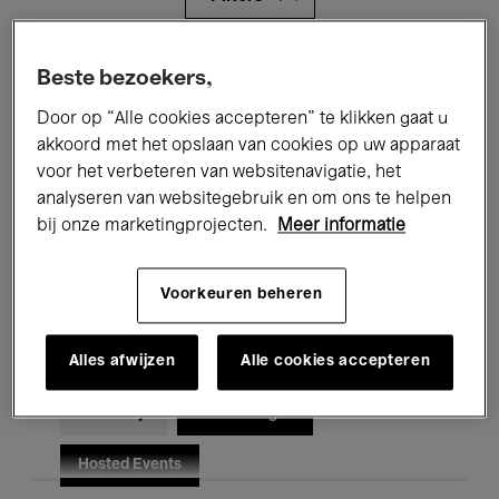
Alle evenementen
Concerten
Beste bezoekers,
Door op “Alle cookies accepteren” te klikken gaat u
Tentoonstellingen
Films
akkoord met het opslaan van cookies op uw apparaat
Performances
Lezingen & Debatten
voor het verbeteren van websitenavigatie, het
analyseren van websitegebruik en om ons te helpen
Jazz
Klassieke Muziek
Global Music
bij onze marketingprojecten.
Meer informatie
Elektronische Muziek
Voorkeuren beheren
Alles afwijzen
Alle cookies accepteren
Voor iedereen
Kids’ Palace
Onderwijs
Rondleidingen
Hosted Events