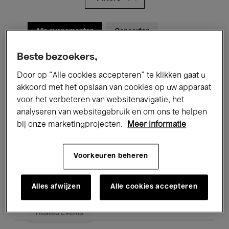
Alle evenementen
Concerten
Tentoonstellingen
Films
Beste bezoekers,
Door op “Alle cookies accepteren” te klikken gaat u
Performances
Lezingen & Debatten
akkoord met het opslaan van cookies op uw apparaat
voor het verbeteren van websitenavigatie, het
Jazz
Klassieke Muziek
Global Music
analyseren van websitegebruik en om ons te helpen
bij onze marketingprojecten.
Meer informatie
Elektronische Muziek
Voorkeuren beheren
Voor iedereen
Kids’ Palace
Alles afwijzen
Alle cookies accepteren
Onderwijs
Rondleidingen
Hosted Events