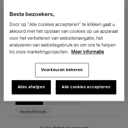
Alle evenementen
Concerten
Beste bezoekers,
Tentoonstellingen
Films
Door op “Alle cookies accepteren” te klikken gaat u
akkoord met het opslaan van cookies op uw apparaat
Performances
Lezingen & Debatten
voor het verbeteren van websitenavigatie, het
analyseren van websitegebruik en om ons te helpen
Jazz
Klassieke Muziek
Global Music
bij onze marketingprojecten.
Meer informatie
Elektronische Muziek
Voorkeuren beheren
Voor iedereen
Kids’ Palace
Alles afwijzen
Alle cookies accepteren
Onderwijs
Rondleidingen
Hosted Events