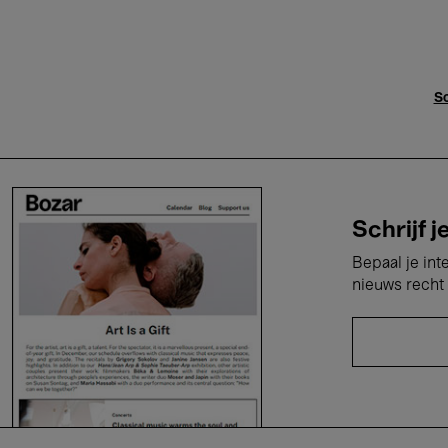
Sc
Schrijf j
Bepaal je int
nieuws recht 