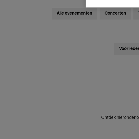
Alle evenementen
Concerten
Voor iede
Ontdek hieronder o