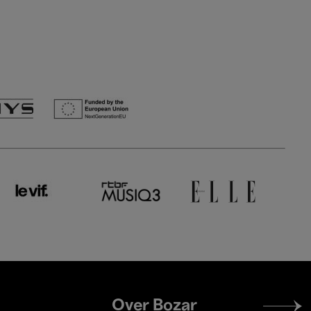
Footer
Over Bozar