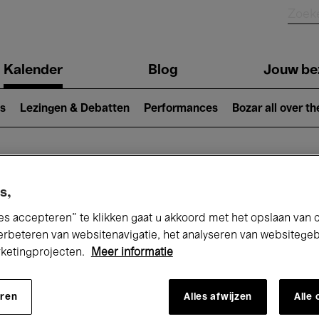
Kalender
Blog
Jouw be
ion
s
Lezingen & Debatten
Performances
Bozar all over th
Nu bij Bozar
s,
es accepteren” te klikken gaat u akkoord met het opslaan van 
erbeteren van websitenavigatie, het analyseren van websitege
rketingprojecten.
Meer informatie
andaag
Komende 7 dagen
Maand
eren
Alles afwijzen
Alle
Donderdag 21 - Donderdag 28 Mei 2026