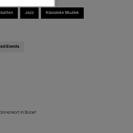
ebatten
Jazz
Klassieke Muziek
ted Events
innenkort in Bozar!