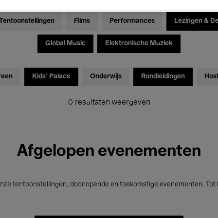
Tentoonstellingen
Films
Performances
Lezingen & D
Global Music
Elektronische Muziek
reen
Kids’ Palace
Onderwijs
Rondleidingen
Hos
0 resultaten weergeven
Afgelopen evenementen
nze tentoonstellingen, doorlopende en toekomstige evenementen. Tot b