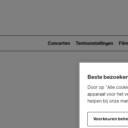
Main
navigat
Main
navigation
Concerten
Tentoonstellingen
Film
(level
2)
Beste bezoeker
Door op “Alle cooki
apparaat voor het v
helpen bij onze ma
V
Voorkeuren beh