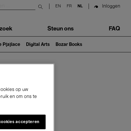
Inloggen
EN
FR
NL
Submit search
zoek
Steun ons
FAQ
e P(a)lace
Digital Arts
Bozar Books
cookies op uw
bruik en om ons te
 cookies accepteren