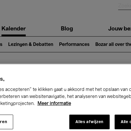
Kalender
Blog
Jouw be
ion
s
Lezingen & Debatten
Performances
Bozar all over th
Nu bij Bozar
s,
es accepteren” te klikken gaat u akkoord met het opslaan van 
erbeteren van websitenavigatie, het analyseren van websitege
rketingprojecten.
Meer informatie
andaag
Komende 7 dagen
Maand
eren
Alles afwijzen
Alle
Donderdag 21 - Donderdag 28 Mei 2026