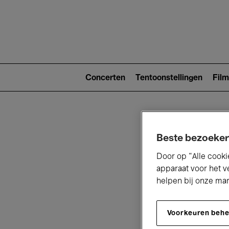
Main
navigat
Main
navigation
Concerten
Tentoonstellingen
Film
(level
2)
Beste bezoeker
Door op “Alle cooki
apparaat voor het v
helpen bij onze ma
V
Voorkeuren beh