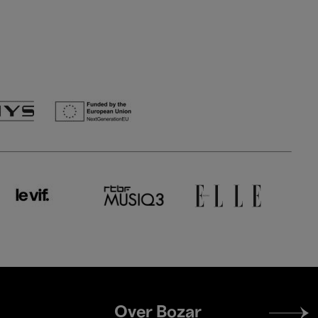
Footer
Over Bozar