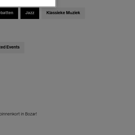
ebatten
Jazz
Klassieke Muziek
ted Events
innenkort in Bozar!