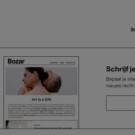
Sc
Schrijf j
Bepaal je int
nieuws recht 