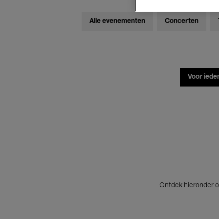
Alle evenementen
Concerten
Voor iede
Ontdek hieronder o