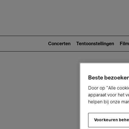
Main
navigat
Main
navigation
Concerten
Tentoonstellingen
Film
(level
2)
Beste bezoeker
Door op “Alle cooki
apparaat voor het v
helpen bij onze ma
V
Voorkeuren beh