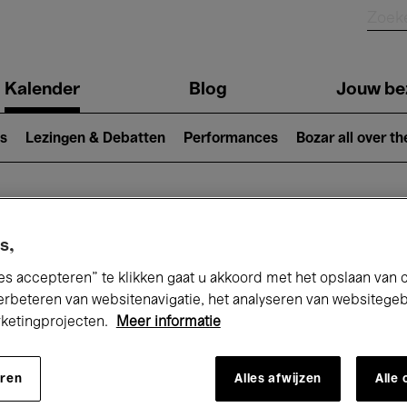
Kalender
Blog
Jouw be
ion
s
Lezingen & Debatten
Performances
Bozar all over th
Nu bij Bozar
s,
es accepteren” te klikken gaat u akkoord met het opslaan van 
erbeteren van websitenavigatie, het analyseren van websitege
rketingprojecten.
Meer informatie
andaag
Komende 7 dagen
Maand
eren
Alles afwijzen
Alle
Vrijdag 22 - Vrijdag 29 Mei 2026