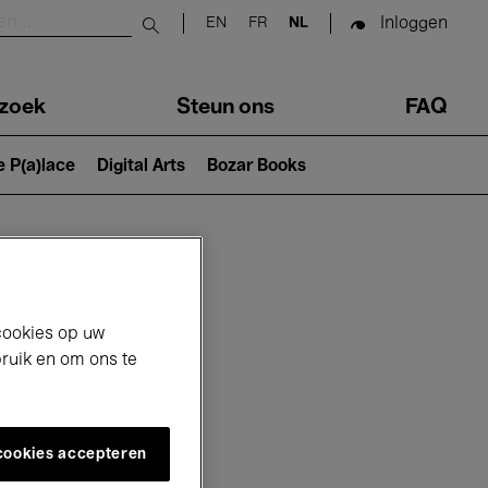
Inloggen
EN
FR
NL
Submit search
zoek
Steun ons
FAQ
e P(a)lace
Digital Arts
Bozar Books
cookies op uw
bruik en om ons te
 cookies accepteren