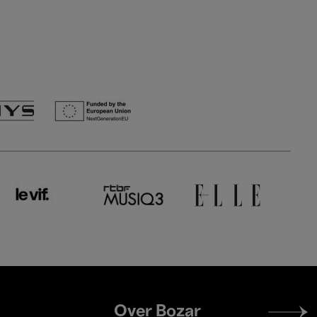
Footer
Over Bozar