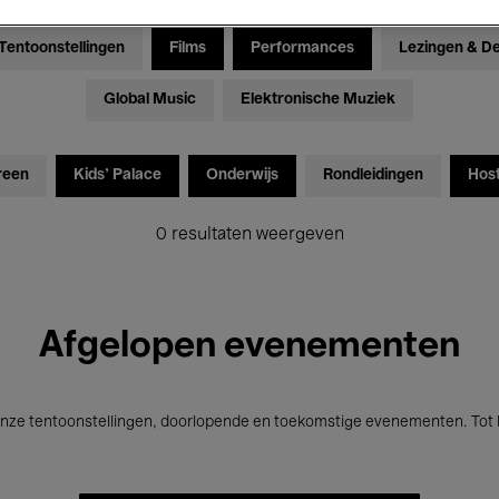
Tentoonstellingen
Films
Performances
Lezingen & D
Global Music
Elektronische Muziek
reen
Kids’ Palace
Onderwijs
Rondleidingen
Hos
0 resultaten weergeven
Afgelopen evenementen
nze tentoonstellingen, doorlopende en toekomstige evenementen. Tot b