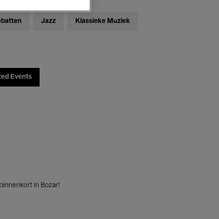
ebatten
Jazz
Klassieke Muziek
ted Events
innenkort in Bozar!