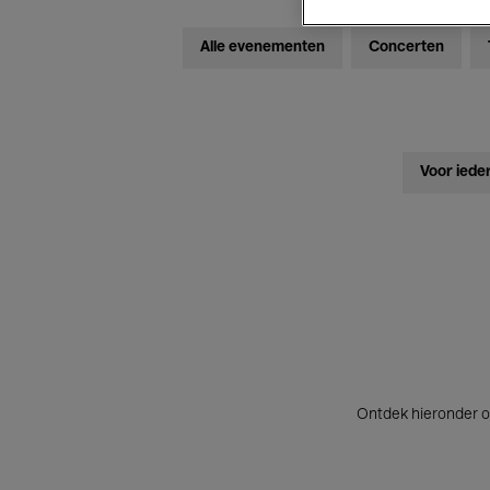
Alle evenementen
Concerten
Voor iede
Ontdek hieronder o