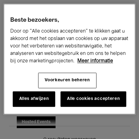
Alle evenementen
Concerten
Beste bezoekers,
Tentoonstellingen
Films
Door op “Alle cookies accepteren” te klikken gaat u
akkoord met het opslaan van cookies op uw apparaat
Performances
Lezingen & Debatten
voor het verbeteren van websitenavigatie, het
analyseren van websitegebruik en om ons te helpen
Jazz
Klassieke Muziek
Global Music
bij onze marketingprojecten.
Meer informatie
Elektronische Muziek
Voorkeuren beheren
Voor iedereen
Kids’ Palace
Alles afwijzen
Alle cookies accepteren
Onderwijs
Rondleidingen
Hosted Events