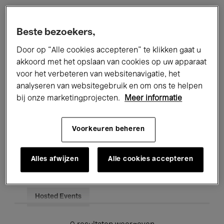
Alle evenementen
Concerten
Beste bezoekers,
Tentoonstellingen
Films
Door op “Alle cookies accepteren” te klikken gaat u
akkoord met het opslaan van cookies op uw apparaat
Performances
Lezingen & Debatten
voor het verbeteren van websitenavigatie, het
analyseren van websitegebruik en om ons te helpen
Jazz
Klassieke Muziek
Global Music
bij onze marketingprojecten.
Meer informatie
Elektronische Muziek
Voorkeuren beheren
Voor iedereen
Kids’ Palace
Alles afwijzen
Alle cookies accepteren
Onderwijs
Rondleidingen
Hosted Events