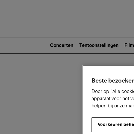
Main
navigat
Main
navigation
Concerten
Tentoonstellingen
Film
(level
2)
Beste bezoeker
Door op “Alle cooki
apparaat voor het v
helpen bij onze ma
V
Voorkeuren beh