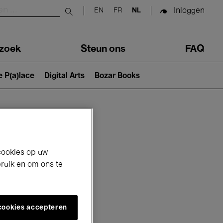
Inloggen
EN
FR
NL
Submit search
zoek
Steun ons
FAQ
e P(a)lace
Digital Arts
Bozar Books
cookies op uw
bruik en om ons te
 cookies accepteren