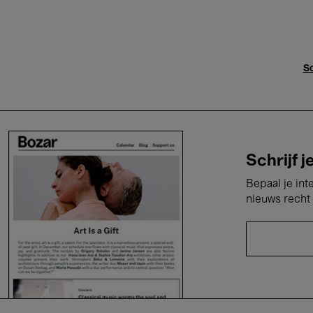
Sc
Schrijf j
Bepaal je int
nieuws recht 