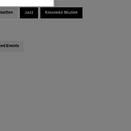
ebatten
Jazz
Klassieke Muziek
ted Events