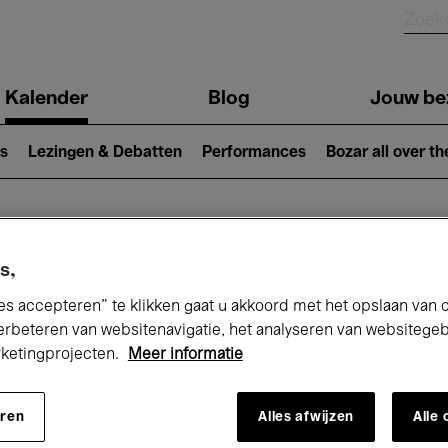
Kalender
Blog
Jouw be
ion
s
Lezingen & Debatten
Performances
Bozar all over th
Nu bij Bozar
s,
es accepteren” te klikken gaat u akkoord met het opslaan van 
erbeteren van websitenavigatie, het analyseren van websitege
rketingprojecten.
Meer informatie
andaag
Komende 7 dagen
Maand
eren
Alles afwijzen
Alle
Maandag 01 - Dinsdag 30 Juni 2026