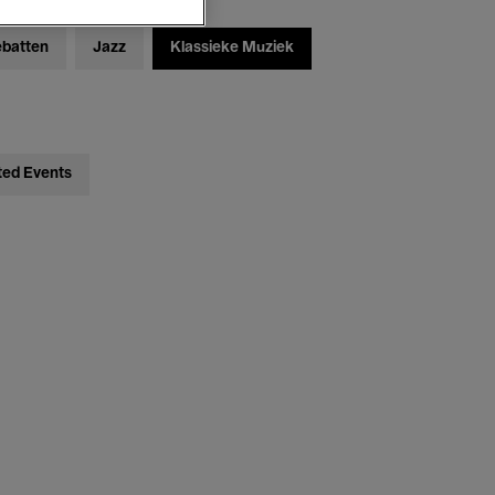
ebatten
Jazz
Klassieke Muziek
ted Events