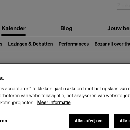
Kalender
Blog
Jouw be
ion
s
Lezingen & Debatten
Performances
Bozar all over th
Nu bij Bozar
s,
es accepteren” te klikken gaat u akkoord met het opslaan van 
erbeteren van websitenavigatie, het analyseren van websitege
rketingprojecten.
Meer informatie
andaag
Komende 7 dagen
Maand
eren
Alles afwijzen
Alle
Maandag 01 - Dinsdag 30 Juni 2026