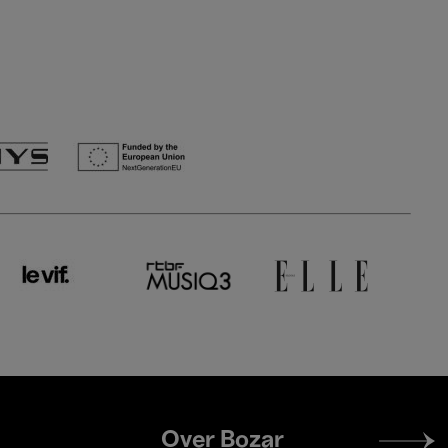
Footer
Over Bozar