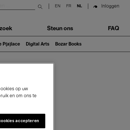
Inloggen
EN
FR
NL
Submit search
zoek
Steun ons
FAQ
e P(a)lace
Digital Arts
Bozar Books
cookies op uw
bruik en om ons te
 cookies accepteren