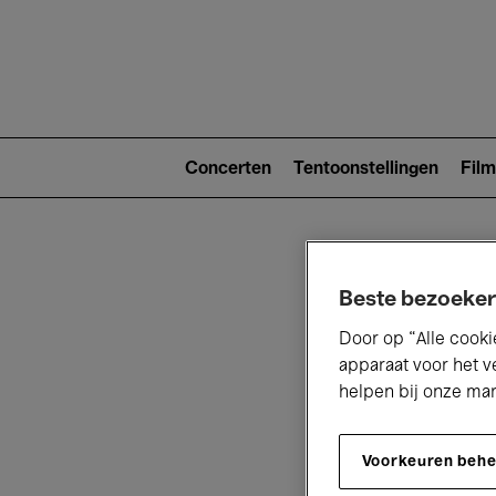
Main
navigat
Main
navigation
Concerten
Tentoonstellingen
Film
(level
2)
Beste bezoeker
Door op “Alle cooki
apparaat voor het v
helpen bij onze ma
V
Voorkeuren beh