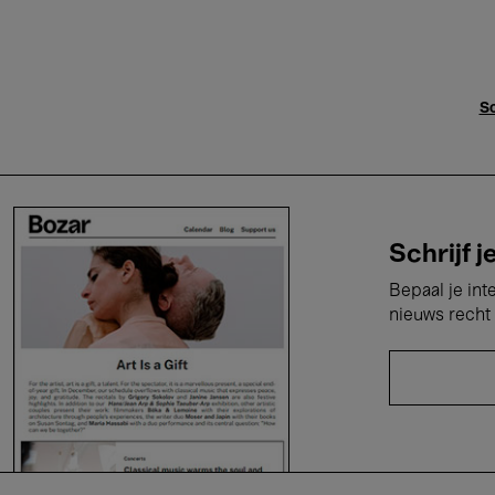
Sc
Schrijf j
Bepaal je int
nieuws recht 