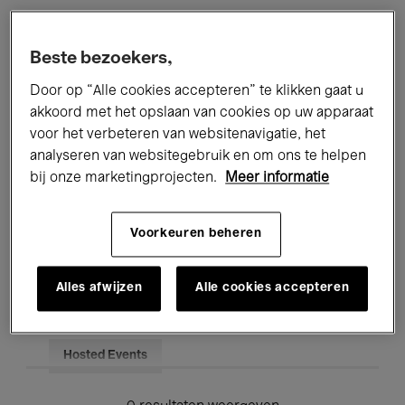
Alle evenementen
Concerten
Beste bezoekers,
Tentoonstellingen
Films
Door op “Alle cookies accepteren” te klikken gaat u
akkoord met het opslaan van cookies op uw apparaat
Performances
Lezingen & Debatten
voor het verbeteren van websitenavigatie, het
analyseren van websitegebruik en om ons te helpen
Jazz
Klassieke Muziek
Global Music
bij onze marketingprojecten.
Meer informatie
Elektronische Muziek
Voorkeuren beheren
Voor iedereen
Kids’ Palace
Alles afwijzen
Alle cookies accepteren
Onderwijs
Rondleidingen
Hosted Events