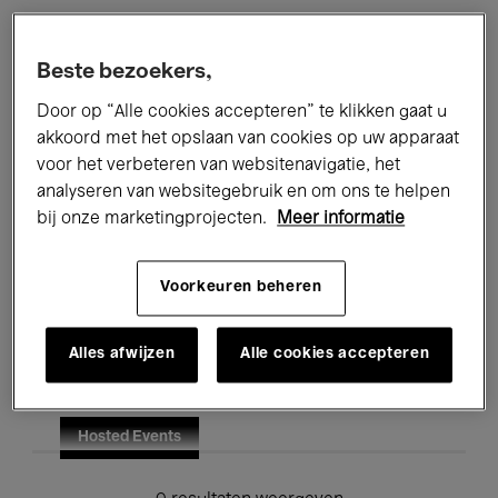
Alle evenementen
Concerten
Beste bezoekers,
Tentoonstellingen
Films
Door op “Alle cookies accepteren” te klikken gaat u
akkoord met het opslaan van cookies op uw apparaat
Performances
Lezingen & Debatten
voor het verbeteren van websitenavigatie, het
analyseren van websitegebruik en om ons te helpen
Jazz
Klassieke Muziek
Global Music
bij onze marketingprojecten.
Meer informatie
Elektronische Muziek
Voorkeuren beheren
Voor iedereen
Kids’ Palace
Alles afwijzen
Alle cookies accepteren
Onderwijs
Rondleidingen
Hosted Events