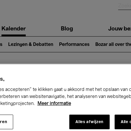
Kalender
Blog
Jouw be
ion
s
Lezingen & Debatten
Performances
Bozar all over th
Nu bij Bozar
s,
es accepteren” te klikken gaat u akkoord met het opslaan van 
erbeteren van websitenavigatie, het analyseren van websitege
rketingprojecten.
Meer informatie
andaag
Komende 7 dagen
Maand
eren
Alles afwijzen
Alle
Maandag 01 - Dinsdag 30 Juni 2026