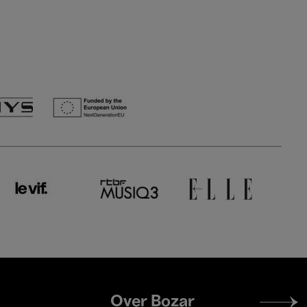
Footer
Over Bozar