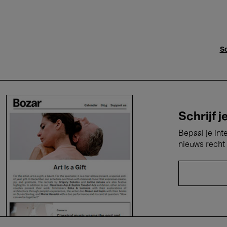
Sc
Schrijf j
Bepaal je int
nieuws recht 