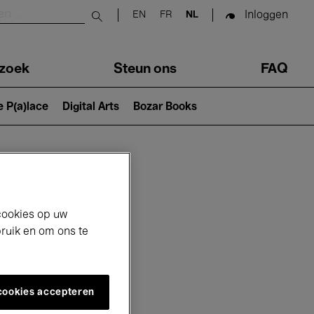
Inloggen
EN
FR
NL
Submit search
zoek
Steun ons
FAQ
e P(a)lace
Digital Arts
Bozar Books
cookies op uw
bruik en om ons te
 cookies accepteren