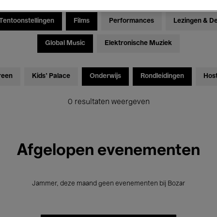
Tentoonstellingen
Films
Performances
Lezingen & D
Global Music
Elektronische Muziek
reen
Kids’ Palace
Onderwijs
Rondleidingen
Hos
0 resultaten weergeven
Afgelopen evenementen
Jammer, deze maand geen evenementen bij Bozar