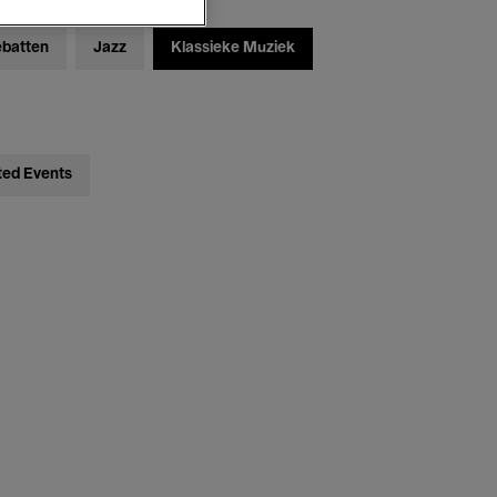
ebatten
Jazz
Klassieke Muziek
ted Events