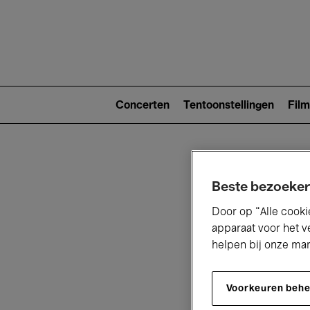
Main
navigat
Main
navigation
Concerten
Tentoonstellingen
Film
(level
2)
Beste bezoeker
Door op “Alle cooki
apparaat voor het v
helpen bij onze ma
V
Voorkeuren beh