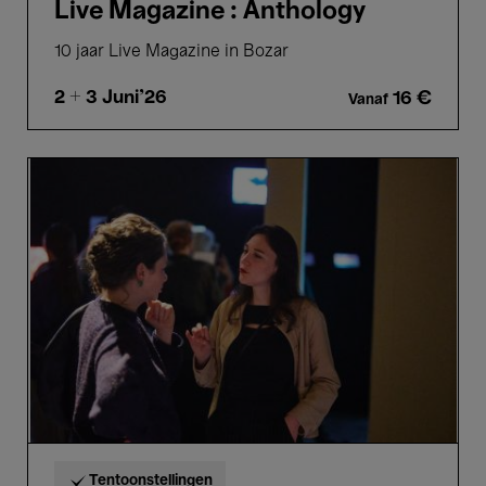
Live Magazine : Anthology
10 jaar Live Magazine in Bozar
2 + 3
Juni'26
16 €
Vanaf
Inleiding
tot
Ho
Tzu
Nyen
Tentoonstellingen