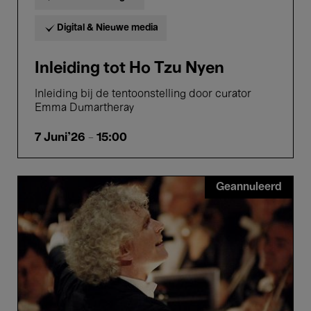
Digital & Nieuwe media
Inleiding tot Ho Tzu Nyen
Inleiding bij de tentoonstelling door curator
Emma Dumartheray
7 Juni'26
- 15:00
Orchestra
Geannuleerd
of
the
Age
of
Enlightenment
&
Sir
Simon
Rattle