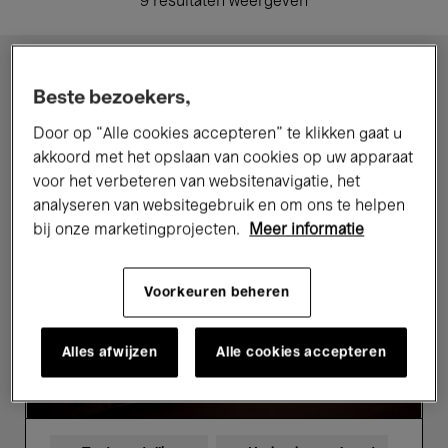
9 resultaten weergeven
Tentoonstellingen
Beste bezoekers,
Door op “Alle cookies accepteren” te klikken gaat u
akkoord met het opslaan van cookies op uw apparaat
Ho
Be
Tzu
e
voor het verbeteren van websitenavigatie, het
Nyen.
Br
analyseren van websitegebruik en om ons te helpen
P
bij onze marketingprojecten.
Meer informatie
for
Power
Voorkeuren beheren
Alles afwijzen
Alle cookies accepteren