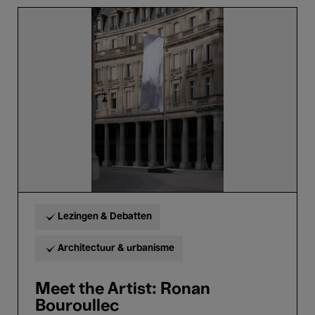
Meet
the
Artist:
Ronan
Bouroullec
Lezingen & Debatten
Architectuur & urbanisme
Meet the Artist: Ronan
Bouroullec