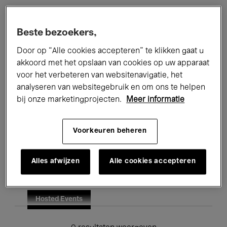
Alle evenementen
Concerten
Beste bezoekers,
Tentoonstellingen
Films
Door op “Alle cookies accepteren” te klikken gaat u
akkoord met het opslaan van cookies op uw apparaat
Performances
Lezingen & Debatten
voor het verbeteren van websitenavigatie, het
analyseren van websitegebruik en om ons te helpen
Jazz
Klassieke Muziek
Global Music
bij onze marketingprojecten.
Meer informatie
Elektronische Muziek
Voorkeuren beheren
Voor iedereen
Kids’ Palace
Alles afwijzen
Alle cookies accepteren
Onderwijs
Rondleidingen
Hosted Events