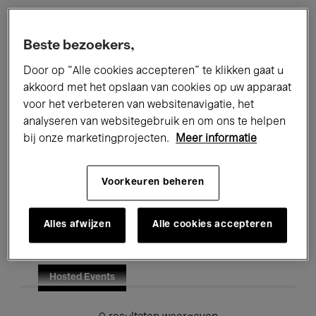
Alle evenementen
Concerten
Beste bezoekers,
Tentoonstellingen
Films
Door op “Alle cookies accepteren” te klikken gaat u
akkoord met het opslaan van cookies op uw apparaat
Performances
Lezingen & Debatten
voor het verbeteren van websitenavigatie, het
analyseren van websitegebruik en om ons te helpen
Jazz
Klassieke Muziek
Global Music
bij onze marketingprojecten.
Meer informatie
Elektronische Muziek
Voorkeuren beheren
Voor iedereen
Kids’ Palace
Alles afwijzen
Alle cookies accepteren
Onderwijs
Rondleidingen
Hosted Events