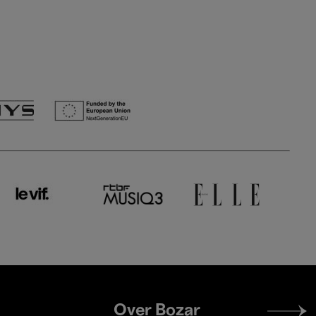
Footer
Over Bozar