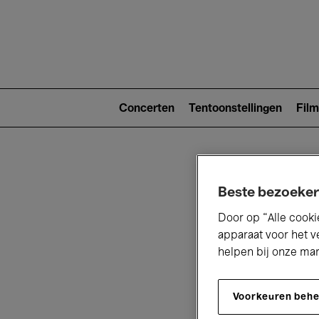
Main
navigat
Main
navigation
Concerten
Tentoonstellingen
Film
(level
2)
Beste bezoeker
Door op “Alle cooki
apparaat voor het v
helpen bij onze ma
V
Voorkeuren beh