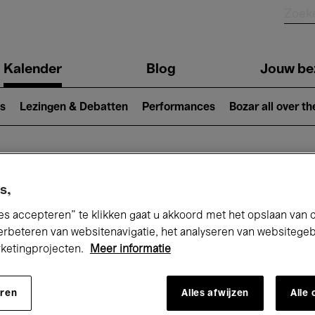
Kalender
Blog
Jouw be
ion
s
Lezingen & Debatten
Performances
Bozar all over th
Nu bij Bozar
s,
es accepteren” te klikken gaat u akkoord met het opslaan van 
erbeteren van websitenavigatie, het analyseren van websitege
rketingprojecten.
Meer informatie
andaag
Komende 7 dagen
Maand
eren
Alles afwijzen
Alle
Maandag 01 - Dinsdag 30 Juni 2026