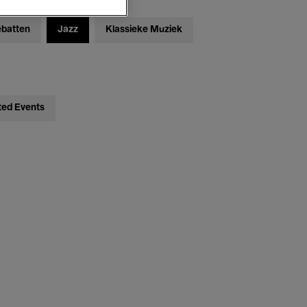
ebatten
Jazz
Klassieke Muziek
ted Events