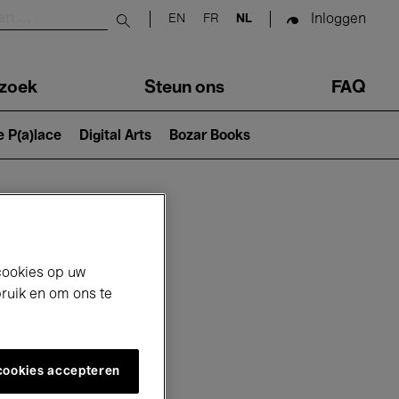
Inloggen
EN
FR
NL
Submit search
zoek
Steun ons
FAQ
e P(a)lace
Digital Arts
Bozar Books
cookies op uw
bruik en om ons te
 cookies accepteren