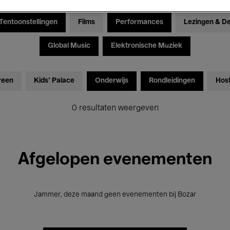
Tentoonstellingen
Films
Performances
Lezingen & D
Global Music
Elektronische Muziek
reen
Kids’ Palace
Onderwijs
Rondleidingen
Hos
0 resultaten weergeven
Afgelopen evenementen
Jammer, deze maand geen evenementen bij Bozar