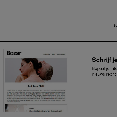
Sc
Schrijf j
Bepaal je int
nieuws recht 