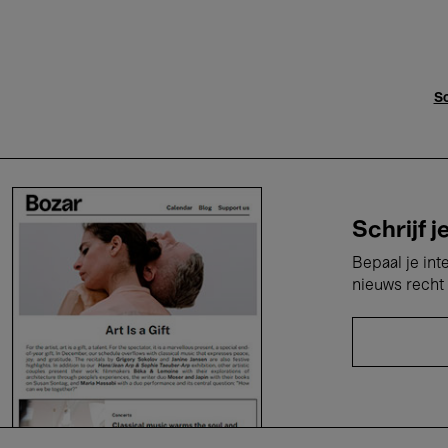
Sc
Schrijf j
Bepaal je int
nieuws recht 