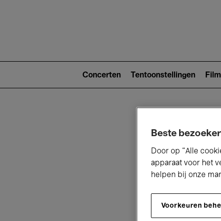
Main
navigat
Main
navigation
Concerten
Tentoonstellingen
Film
(level
2)
Beste bezoeker
Door op “Alle cooki
apparaat voor het v
helpen bij onze ma
V
Voorkeuren beh