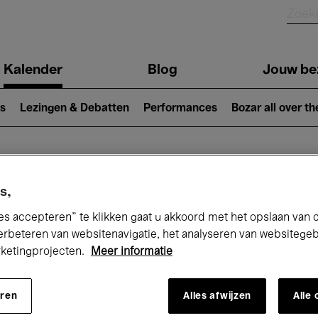
Kalender
Blog
Jouw be
ion
s
Lezingen & Debatten
Performances
Bozar all over th
Nu bij Bozar
s,
es accepteren” te klikken gaat u akkoord met het opslaan van 
erbeteren van websitenavigatie, het analyseren van websitege
rketingprojecten.
Meer informatie
andaag
Komende 7 dagen
Maand
eren
Alles afwijzen
Alle
Maandag 01 - Dinsdag 30 Juni 2026