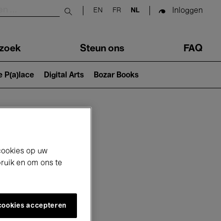
Inloggen
EN
FR
NL
Submit search
zoek
Steun ons
FAQ
e P(a)lace
Digital Arts
Bozar Books
cookies op uw
bruik en om ons te
 cookies accepteren