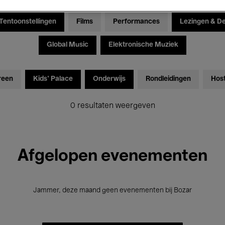
Tentoonstellingen
Films
Performances
Lezingen & D
Global Music
Elektronische Muziek
reen
Kids’ Palace
Onderwijs
Rondleidingen
Hos
0 resultaten weergeven
Afgelopen evenementen
Jammer, deze maand geen evenementen bij Bozar