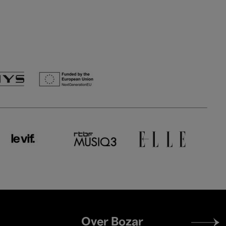
Footer
Over Bozar