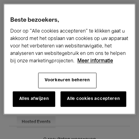
Alle evenementen
Concerten
Beste bezoekers,
Tentoonstellingen
Films
Door op “Alle cookies accepteren” te klikken gaat u
akkoord met het opslaan van cookies op uw apparaat
Performances
Lezingen & Debatten
voor het verbeteren van websitenavigatie, het
analyseren van websitegebruik en om ons te helpen
Jazz
Klassieke Muziek
Global Music
bij onze marketingprojecten.
Meer informatie
Elektronische Muziek
Voorkeuren beheren
Voor iedereen
Kids’ Palace
Alles afwijzen
Alle cookies accepteren
Onderwijs
Rondleidingen
Hosted Events