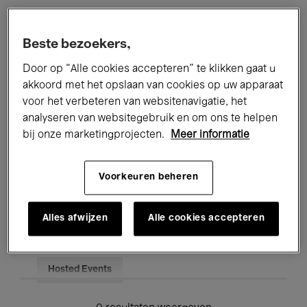
Alle evenementen
Concerten
Beste bezoekers,
Tentoonstellingen
Films
Door op “Alle cookies accepteren” te klikken gaat u
akkoord met het opslaan van cookies op uw apparaat
Performances
Lezingen & Debatten
voor het verbeteren van websitenavigatie, het
analyseren van websitegebruik en om ons te helpen
Jazz
Klassieke Muziek
Global Music
bij onze marketingprojecten.
Meer informatie
Elektronische Muziek
Voorkeuren beheren
Voor iedereen
Kids’ Palace
Alles afwijzen
Alle cookies accepteren
Onderwijs
Rondleidingen
Hosted Events