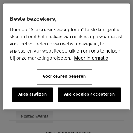
Alle evenementen
Concerten
Beste bezoekers,
Tentoonstellingen
Films
Door op “Alle cookies accepteren” te klikken gaat u
akkoord met het opslaan van cookies op uw apparaat
Performances
Lezingen & Debatten
voor het verbeteren van websitenavigatie, het
analyseren van websitegebruik en om ons te helpen
Jazz
Klassieke Muziek
Global Music
bij onze marketingprojecten.
Meer informatie
Elektronische Muziek
Voorkeuren beheren
Voor iedereen
Kids’ Palace
Alles afwijzen
Alle cookies accepteren
Onderwijs
Rondleidingen
Hosted Events