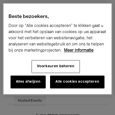
Alle evenementen
Concerten
Beste bezoekers,
Tentoonstellingen
Films
Door op “Alle cookies accepteren” te klikken gaat u
akkoord met het opslaan van cookies op uw apparaat
Performances
Lezingen & Debatten
voor het verbeteren van websitenavigatie, het
analyseren van websitegebruik en om ons te helpen
Jazz
Klassieke Muziek
Global Music
bij onze marketingprojecten.
Meer informatie
Elektronische Muziek
Voorkeuren beheren
Voor iedereen
Kids’ Palace
Alles afwijzen
Alle cookies accepteren
Onderwijs
Rondleidingen
Hosted Events