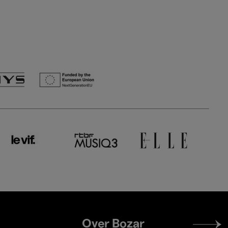
Footer
Over Bozar