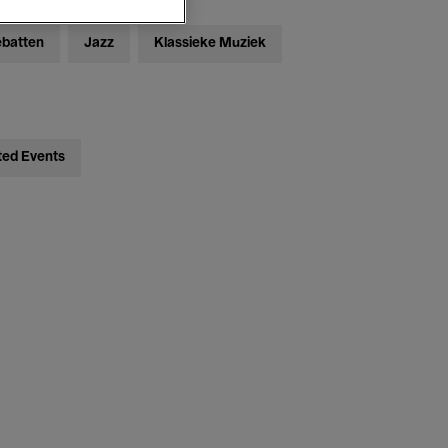
ebatten
Jazz
Klassieke Muziek
ted Events