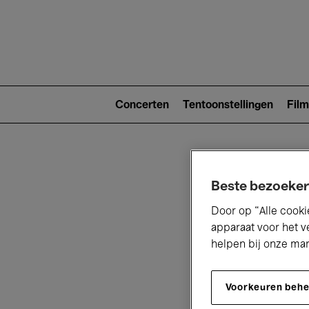
Main
navigat
Main
navigation
Concerten
Tentoonstellingen
Film
(level
2)
Beste bezoeker
Door op “Alle cooki
apparaat voor het v
helpen bij onze ma
V
Voorkeuren beh