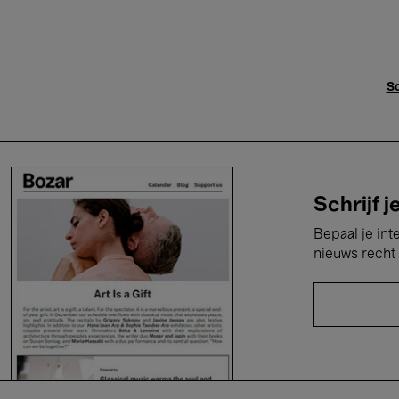
Sc
Schrijf j
Bepaal je int
nieuws recht 