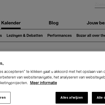
Kalender
Blog
Jouw be
ion
s
Lezingen & Debatten
Performances
Bozar all over th
Nu bij Bozar
s,
es accepteren” te klikken gaat u akkoord met het opslaan van 
erbeteren van websitenavigatie, het analyseren van websitege
rketingprojecten.
Meer informatie
andaag
Komende 7 dagen
Maand
eren
Alles afwijzen
Alle
Maandag 01 - Dinsdag 30 Juni 2026