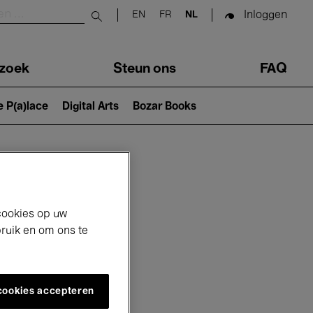
Inloggen
EN
FR
NL
Submit search
zoek
Steun ons
FAQ
e P(a)lace
Digital Arts
Bozar Books
cookies op uw
bruik en om ons te
 cookies accepteren