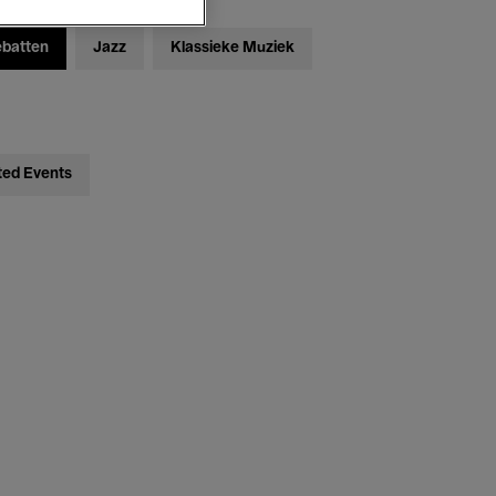
ebatten
Jazz
Klassieke Muziek
ted Events