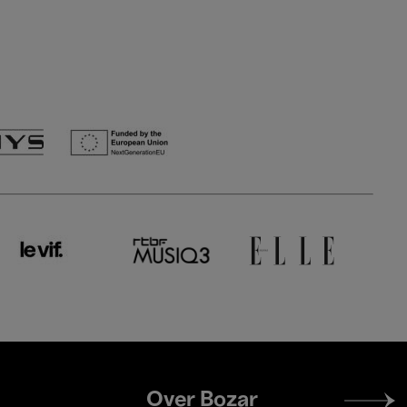
Footer
Over Bozar