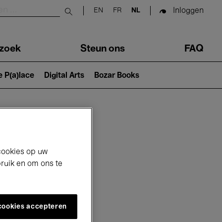
Inloggen
EN
FR
NL
Submit search
zoek
Steun ons
FAQ
e P(a)lace
Digital Arts
Bozar Books
cookies op uw
bruik en om ons te
 cookies accepteren