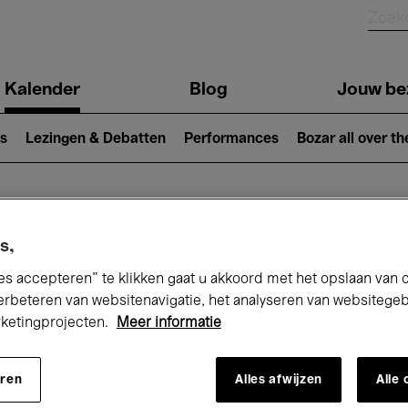
Kalender
Blog
Jouw be
ion
s
Lezingen & Debatten
Performances
Bozar all over th
Nu bij Bozar
s,
es accepteren” te klikken gaat u akkoord met het opslaan van 
erbeteren van websitenavigatie, het analyseren van websitege
rketingprojecten.
Meer informatie
andaag
Komende 7 dagen
Maand
eren
Alles afwijzen
Alle
Maandag 01 - Dinsdag 30 Juni 2026