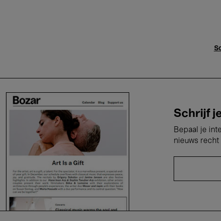
Sc
Schrijf j
Bepaal je int
nieuws recht 