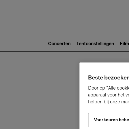
Main
navigat
Main
navigation
Concerten
Tentoonstellingen
Film
(level
2)
Beste bezoeker
Door op “Alle cooki
apparaat voor het v
helpen bij onze ma
V
Voorkeuren beh