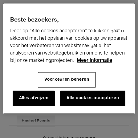
Alle evenementen
Concerten
Beste bezoekers,
Tentoonstellingen
Films
Door op “Alle cookies accepteren” te klikken gaat u
akkoord met het opslaan van cookies op uw apparaat
Performances
Lezingen & Debatten
voor het verbeteren van websitenavigatie, het
analyseren van websitegebruik en om ons te helpen
Jazz
Klassieke Muziek
Global Music
bij onze marketingprojecten.
Meer informatie
Elektronische Muziek
Voorkeuren beheren
Voor iedereen
Kids’ Palace
Alles afwijzen
Alle cookies accepteren
Onderwijs
Rondleidingen
Hosted Events