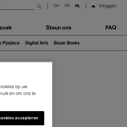
Inloggen
EN
FR
NL
Submit search
zoek
Steun ons
FAQ
e P(a)lace
Digital Arts
Bozar Books
cookies op uw
bruik en om ons te
 cookies accepteren