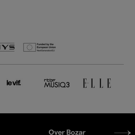
Footer
Over Bozar