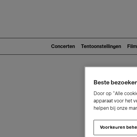
Main
navigat
Main
navigation
Concerten
Tentoonstellingen
Film
(level
2)
Beste bezoeker
Door op “Alle cooki
apparaat voor het v
helpen bij onze ma
V
Voorkeuren beh