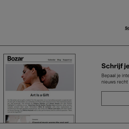
Sc
Schrijf j
Bepaal je int
nieuws recht 