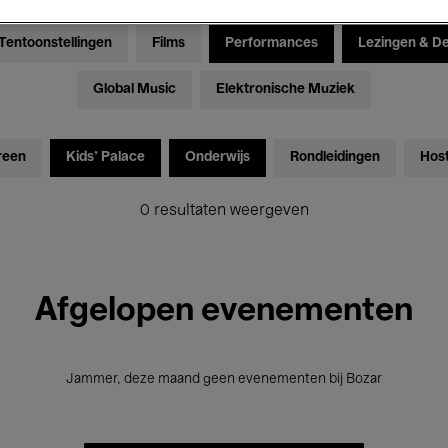
Tentoonstellingen
Films
Performances
Lezingen & D
Global Music
Elektronische Muziek
reen
Kids’ Palace
Onderwijs
Rondleidingen
Hos
0 resultaten weergeven
Afgelopen evenementen
Jammer, deze maand geen evenementen bij Bozar