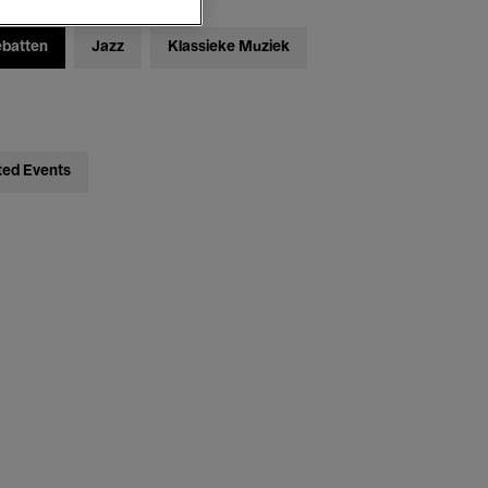
ebatten
Jazz
Klassieke Muziek
ted Events