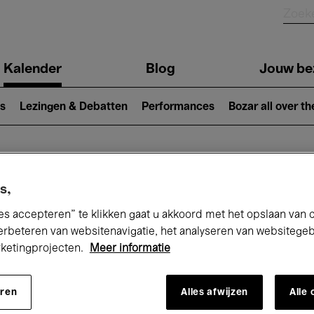
Kalender
Blog
Jouw be
ion
s
Lezingen & Debatten
Performances
Bozar all over th
Nu bij Bozar
s,
es accepteren” te klikken gaat u akkoord met het opslaan van 
erbeteren van websitenavigatie, het analyseren van websitege
rketingprojecten.
Meer informatie
andaag
Komende 7 dagen
Maand
eren
Alles afwijzen
Alle
Maandag 01 - Dinsdag 30 Juni 2026