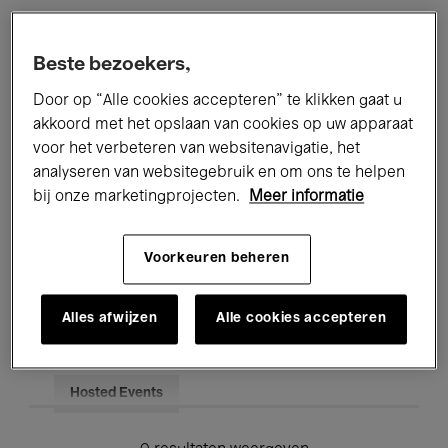
Alle evenementen
Concerten
Beste bezoekers,
Tentoonstellingen
Films
Door op “Alle cookies accepteren” te klikken gaat u
akkoord met het opslaan van cookies op uw apparaat
Performances
Lezingen & Debatten
voor het verbeteren van websitenavigatie, het
analyseren van websitegebruik en om ons te helpen
Jazz
Klassieke Muziek
Global Music
bij onze marketingprojecten.
Meer informatie
Elektronische Muziek
Voorkeuren beheren
Voor iedereen
Kids’ Palace
Alles afwijzen
Alle cookies accepteren
Onderwijs
Rondleidingen
Hosted Events