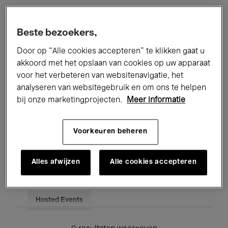
Alle evenementen
Concerten
Beste bezoekers,
Tentoonstellingen
Films
Door op “Alle cookies accepteren” te klikken gaat u
akkoord met het opslaan van cookies op uw apparaat
Performances
Lezingen & Debatten
voor het verbeteren van websitenavigatie, het
analyseren van websitegebruik en om ons te helpen
Jazz
Klassieke Muziek
Global Music
bij onze marketingprojecten.
Meer informatie
Elektronische Muziek
Voorkeuren beheren
Voor iedereen
Kids’ Palace
Alles afwijzen
Alle cookies accepteren
Onderwijs
Rondleidingen
Hosted Events