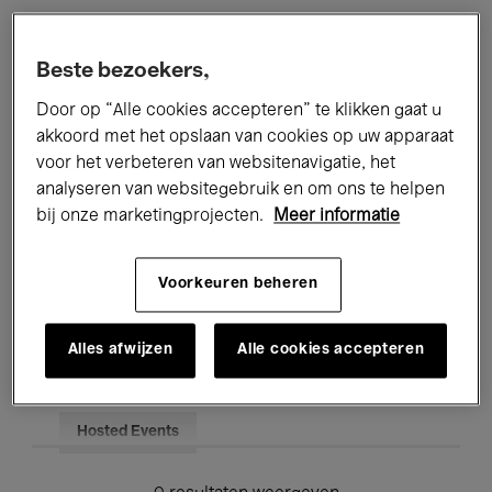
Alle evenementen
Concerten
Beste bezoekers,
Tentoonstellingen
Films
Door op “Alle cookies accepteren” te klikken gaat u
akkoord met het opslaan van cookies op uw apparaat
Performances
Lezingen & Debatten
voor het verbeteren van websitenavigatie, het
analyseren van websitegebruik en om ons te helpen
Jazz
Klassieke Muziek
Global Music
bij onze marketingprojecten.
Meer informatie
Elektronische Muziek
Voorkeuren beheren
Voor iedereen
Kids’ Palace
Alles afwijzen
Alle cookies accepteren
Onderwijs
Rondleidingen
Hosted Events