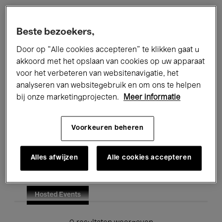
Alle evenementen
Concerten
Beste bezoekers,
Tentoonstellingen
Films
Door op “Alle cookies accepteren” te klikken gaat u
akkoord met het opslaan van cookies op uw apparaat
Performances
Lezingen & Debatten
voor het verbeteren van websitenavigatie, het
analyseren van websitegebruik en om ons te helpen
Jazz
Klassieke Muziek
Global Music
bij onze marketingprojecten.
Meer informatie
Elektronische Muziek
Voorkeuren beheren
Voor iedereen
Kids’ Palace
Alles afwijzen
Alle cookies accepteren
Onderwijs
Rondleidingen
Hosted Events