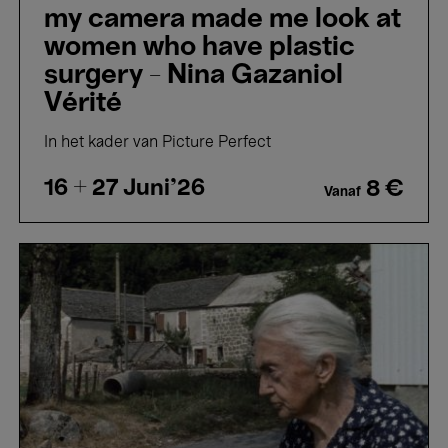
my camera made me look at
women who have plastic
surgery - Nina Gazaniol
Vérité
In het kader van Picture Perfect
16 + 27
Juni'26
8 €
Vanaf
Profils
Paysans:
Le
Quotidien
-
Raymond
Depardon