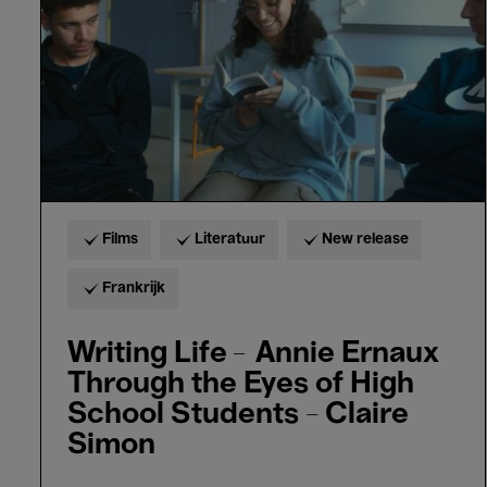
Ernaux
Through
the
Eyes
of
High
School
Students
-
Claire
Simon
Films
Literatuur
New release
Frankrijk
Writing Life – Annie Ernaux
Through the Eyes of High
School Students - Claire
Simon