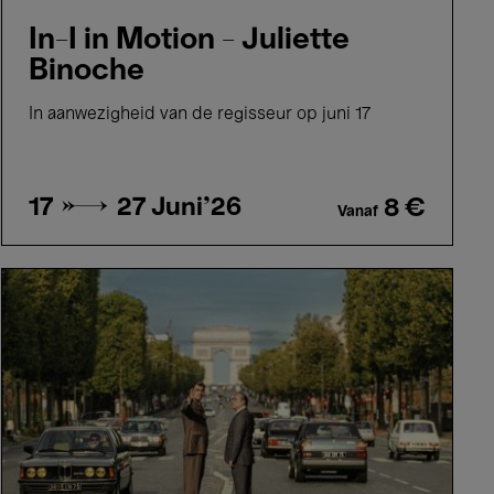
In-I in Motion - Juliette
Binoche
In aanwezigheid van de regisseur op juni 17
17 → 27
Juni'26
8 €
Vanaf
L'Inconnu
de
la
Grande
Arche
-
Stéphane
Demoustier