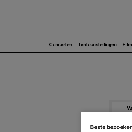
Main
navigat
Main
navigation
Concerten
Tentoonstellingen
Film
(level
2)
V
Beste bezoeker