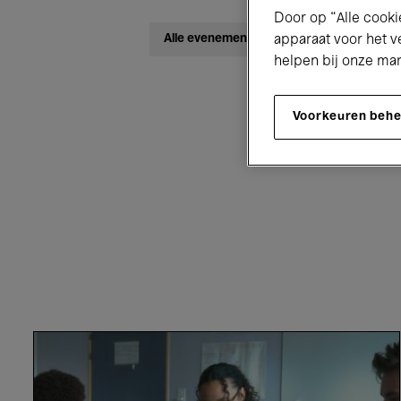
Door op “Alle cooki
Alle evenementen
Concerten
apparaat voor het v
helpen bij onze ma
Voorkeuren beh
Voor iede
Writing
Life
–
Annie