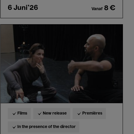
6 Juni'26
8 €
Vanaf
In-
I
in
Motion
-
Juliette
Binoche
Films
New release
Premières
In the presence of the director