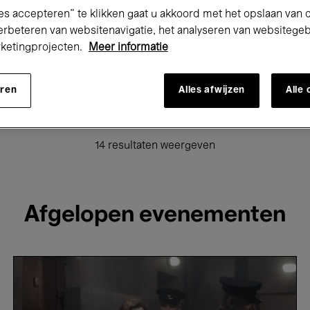
es accepteren” te klikken gaat u akkoord met het opslaan van 
Tentoonstellingen
Films
Performances
Lezingen & D
erbeteren van websitenavigatie, het analyseren van websitege
rketingprojecten.
Meer informatie
Global Music
Elektronische Muziek
eren
Alles afwijzen
Alle
reen
Kids’ Palace
Onderwijs
Rondleidingen
Hos
14 resultaten weergeven
Afgelopen evenementen
Two
Prosecutors
-
Sergei