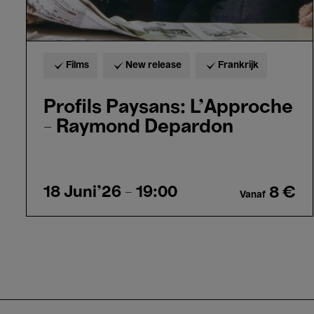
Films
New release
Frankrijk
Profils Paysans: L'Approche
- Raymond Depardon
18 Juni'26
- 19:00
8 €
Vanaf
Paginering