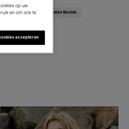
cookies op uw
ebatten
Jazz
Klassieke Muziek
bruik en om ons te
 cookies accepteren
ted Events
Morlaix
-
Jaime
Rosales