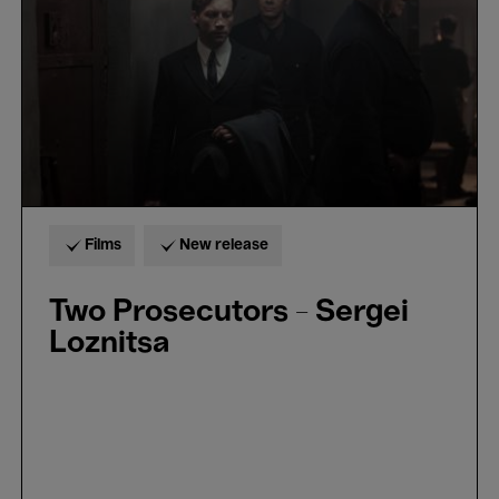
Loznitsa
Films
New release
Two Prosecutors - Sergei
Loznitsa