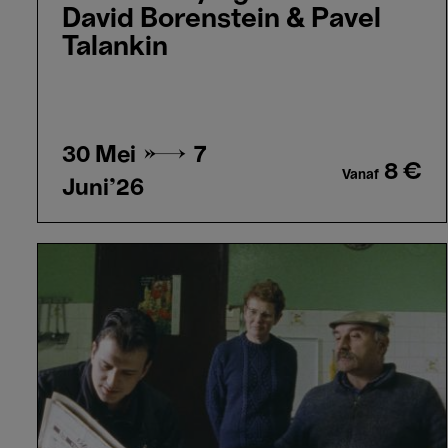
David Borenstein & Pavel
Talankin
30 Mei →
7
8 €
Vanaf
Juni'26
Profils
Paysans:
L'Approche
-
Raymond
Depardon