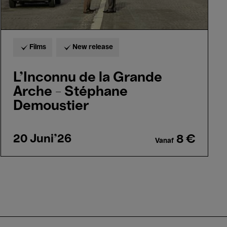
Films
New release
L'Inconnu de la Grande
Arche - Stéphane
Demoustier
20 Juni'26
8 €
Vanaf