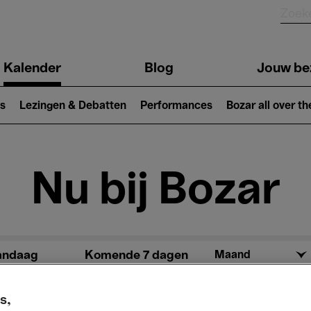
Kalender
Blog
Jouw be
ion
s
Lezingen & Debatten
Performances
Bozar all over th
Nu bij Bozar
andaag
Komende 7 dagen
Maand
Maandag 01 - Dinsdag 30 Juni 2026
s,