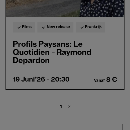
Films
New release
Frankrijk
Profils Paysans: Le
Quotidien - Raymond
Depardon
19 Juni'26
- 20:30
8 €
Vanaf
Huidige
1
Pagina
2
pagina