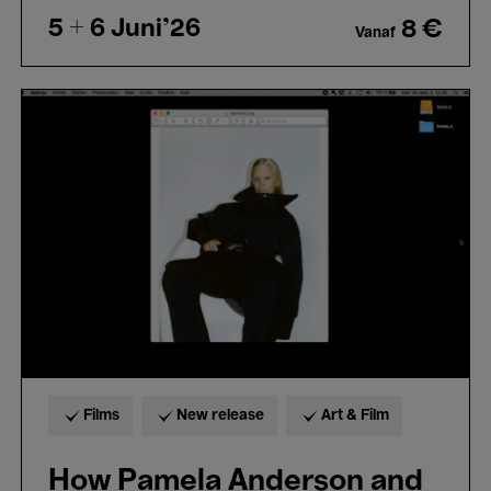
5 + 6
Juni'26
8 €
Vanaf
How
Pamela
Anderson
and
my
camera
made
me
look
at
women
who
have
plastic
surgery
-
Nina
Films
New release
Art & Film
Gazaniol
Vérité
How Pamela Anderson and