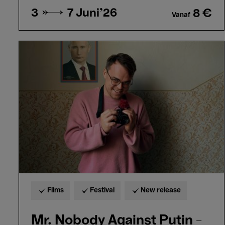
3 → 7
Juni'26
8 €
Vanaf
Mr.
Nobody
Against
Putin
-
David
Borenstein
&
Pavel
Talankin
Films
Festival
New release
Mr. Nobody Against Putin -