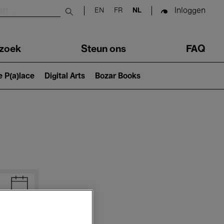
Inloggen
EN
FR
NL
Submit search
zoek
Steun ons
FAQ
e P(a)lace
Digital Arts
Bozar Books