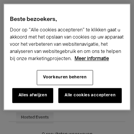
Alle evenementen
Concerten
Beste bezoekers,
Tentoonstellingen
Films
Door op “Alle cookies accepteren” te klikken gaat u
akkoord met het opslaan van cookies op uw apparaat
Performances
Lezingen & Debatten
voor het verbeteren van websitenavigatie, het
analyseren van websitegebruik en om ons te helpen
Jazz
Klassieke Muziek
Global Music
bij onze marketingprojecten.
Meer informatie
Elektronische Muziek
Voorkeuren beheren
Voor iedereen
Kids’ Palace
Alles afwijzen
Alle cookies accepteren
Onderwijs
Rondleidingen
Hosted Events