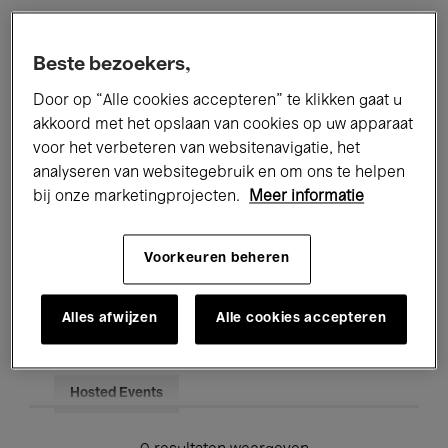
Alle evenementen
Concerten
Beste bezoekers,
Tentoonstellingen
Films
Door op “Alle cookies accepteren” te klikken gaat u
akkoord met het opslaan van cookies op uw apparaat
Performances
Lezingen & Debatten
voor het verbeteren van websitenavigatie, het
analyseren van websitegebruik en om ons te helpen
Jazz
Klassieke Muziek
Global Music
bij onze marketingprojecten.
Meer informatie
Elektronische Muziek
Voorkeuren beheren
Voor iedereen
Kids’ Palace
Alles afwijzen
Alle cookies accepteren
Onderwijs
Rondleidingen
Hosted Events