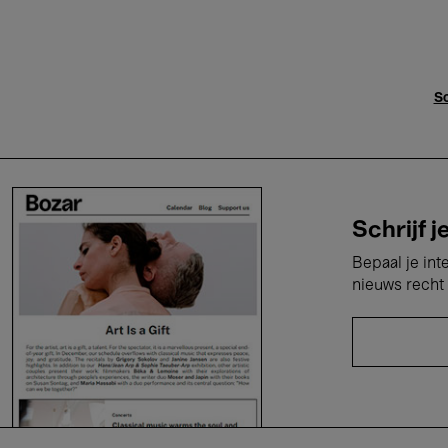
Sc
Schrijf j
Bepaal je int
nieuws recht 