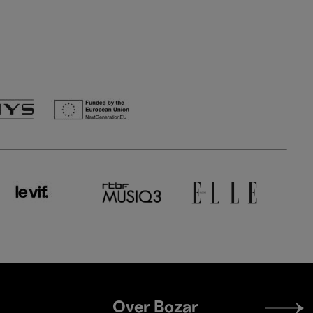
Footer
Over Bozar