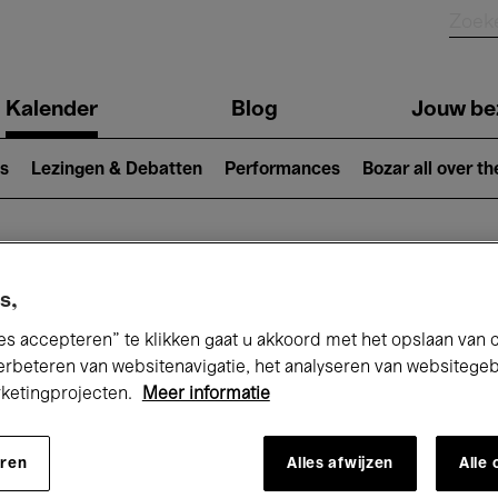
Kalender
Blog
Jouw be
ion
s
Lezingen & Debatten
Performances
Bozar all over th
Nu bij Bozar
s,
es accepteren” te klikken gaat u akkoord met het opslaan van 
erbeteren van websitenavigatie, het analyseren van websitege
rketingprojecten.
Meer informatie
andaag
Komende 7 dagen
Maand
eren
Alles afwijzen
Alle
Maandag 01 - Dinsdag 30 Juni 2026