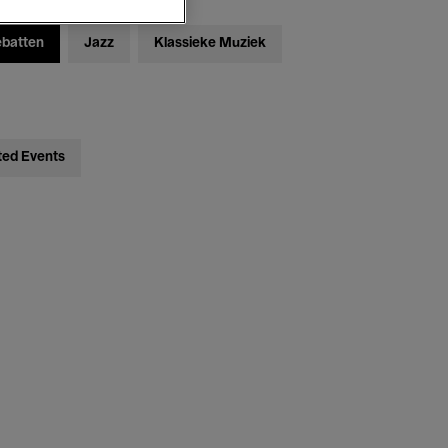
ebatten
Jazz
Klassieke Muziek
ted Events