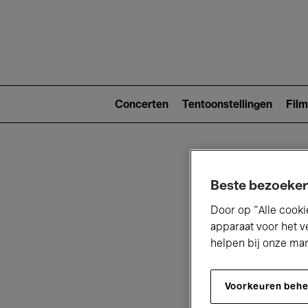
Main
navigat
Main
navigation
Concerten
Tentoonstellingen
Film
(level
2)
Beste bezoeker
Door op “Alle cooki
apparaat voor het v
helpen bij onze ma
V
Voorkeuren beh