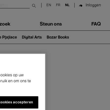
Inloggen
EN
FR
NL
Submit search
zoek
Steun ons
FAQ
e P(a)lace
Digital Arts
Bozar Books
cookies op uw
bruik en om ons te
 cookies accepteren